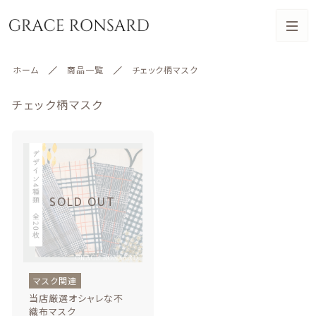
カテゴリー
ホーム
商品一覧
チェック柄マスク
キーワード検索
すべて
チェック柄マスク
マスク関連
マスク関連
アクセサリー
絞り込み検索
アクセサリー
親カテゴリー
BAG
雑貨
子カテゴリー
BAG
雑貨
マスク関連
お受験用品
当店厳選オシャレな不
織布マスク