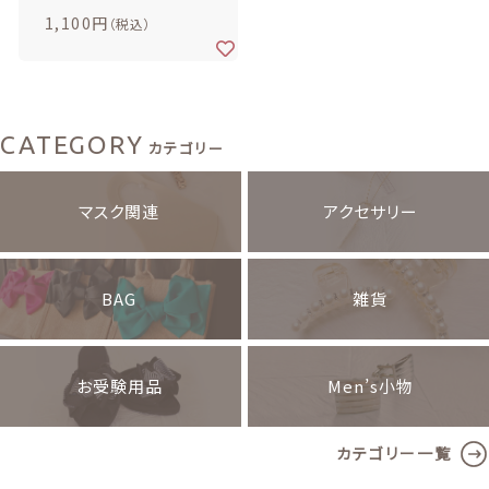
Men’s小物
1,100円
価格帯
（税込）
～
お受験用品
Men’s小物
その他
CATEGORY
カテゴリー
在庫あり
セール
カテゴリー一覧
マスク関連
アクセサリー
並び順
BAG
雑貨
お受験用品
Men’s小物
カテゴリー一覧
ランキング