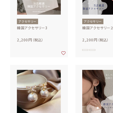
価格帯
注文履歴
～
アクセサリー
アクセサリー
ご利用ガイド
韓国アクセサリー3
韓国アクセサリー
並び順
当店について
2,200円
2,200円
（税込）
（税込）
ブログ
よくある質問
プライバシーポリシー
特定商取引法に基づく表記
お問い合わせ